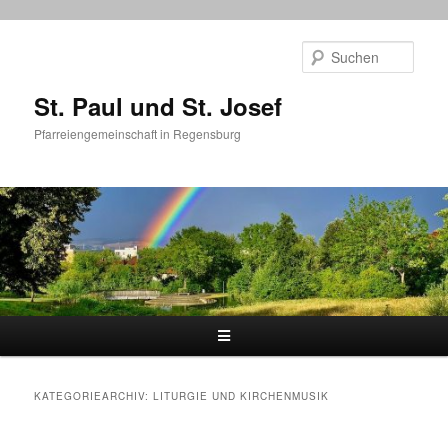
Zum
Zum
primären
sekundären
Such
Inhalt
Inhalt
springen
springen
St. Paul und St. Josef
Pfarreiengemeinschaft in Regensburg
Hauptmenü
KATEGORIEARCHIV:
LITURGIE UND KIRCHENMUSIK