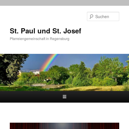
Zum
primären
Such
Inhalt
springen
St. Paul und St. Josef
Pfarreiengemeinschaft in Regensburg
Hauptmenü