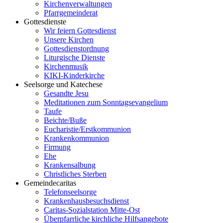
Kirchenverwaltungen
Pfarrgemeinderat
Gottesdienste
Wir feiern Gottesdienst
Unsere Kirchen
Gottesdienstordnung
Liturgische Dienste
Kirchenmusik
KIKI-Kinderkirche
Seelsorge und Katechese
Gesandte Jesu
Meditationen zum Sonntagsevangelium
Taufe
Beichte/Buße
Eucharistie/Erstkommunion
Krankenkommunion
Firmung
Ehe
Krankensalbung
Christliches Sterben
Gemeindecaritas
Telefonseelsorge
Krankenhausbesuchsdienst
Caritas-Sozialstation Mitte-Ost
Überpfarrliche kirchliche Hilfsangebote