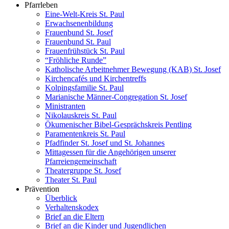
Pfarrleben
Eine-Welt-Kreis St. Paul
Erwachsenenbildung
Frauenbund St. Josef
Frauenbund St. Paul
Frauenfrühstück St. Paul
“Fröhliche Runde”
Katholische Arbeitnehmer Bewegung (KAB) St. Josef
Kirchencafés und Kirchentreffs
Kolpingsfamilie St. Paul
Marianische Männer-Congregation St. Josef
Ministranten
Nikolauskreis St. Paul
Ökumenischer Bibel-Gesprächskreis Pentling
Paramentenkreis St. Paul
Pfadfinder St. Josef und St. Johannes
Mittagessen für die Angehörigen unserer
Pfarreiengemeinschaft
Theatergruppe St. Josef
Theater St. Paul
Prävention
Überblick
Verhaltenskodex
Brief an die Eltern
Brief an die Kinder und Jugendlichen