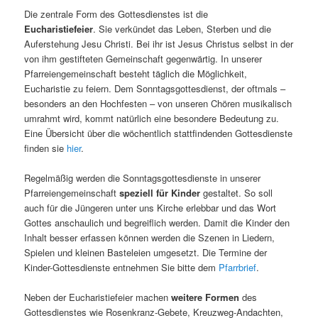
Die zentrale Form des Gottesdienstes ist die
Eucharistiefeier
. Sie verkündet das Leben, Sterben und die
Auferstehung Jesu Christi. Bei ihr ist Jesus Christus selbst in der
von ihm gestifteten Gemeinschaft gegenwärtig. In unserer
Pfarreiengemeinschaft besteht täglich die Möglichkeit,
Eucharistie zu feiern. Dem Sonntagsgottesdienst, der oftmals –
besonders an den Hochfesten – von unseren Chören musikalisch
umrahmt wird, kommt natürlich eine besondere Bedeutung zu.
Eine Übersicht über die wöchentlich stattfindenden Gottesdienste
finden sie
hier
.
Regelmäßig werden die Sonntagsgottesdienste in unserer
Pfarreiengemeinschaft
speziell für Kinder
gestaltet. So soll
auch für die Jüngeren unter uns Kirche erlebbar und das Wort
Gottes anschaulich und begreiflich werden. Damit die Kinder den
Inhalt besser erfassen können werden die Szenen in Liedern,
Spielen und kleinen Basteleien umgesetzt. Die Termine der
Kinder-Gottesdienste entnehmen Sie bitte dem
Pfarrbrief
.
Neben der Eucharistiefeier machen
weitere Formen
des
Gottesdienstes wie Rosenkranz-Gebete, Kreuzweg-Andachten,