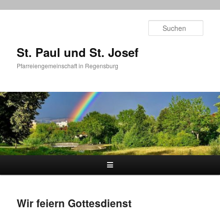
Zum
primären
Such
Inhalt
springen
St. Paul und St. Josef
Pfarreiengemeinschaft in Regensburg
Hauptmenü
Wir feiern Gottesdienst