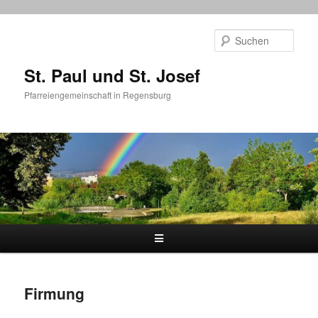
Zum
primären
Such
Inhalt
springen
St. Paul und St. Josef
Pfarreiengemeinschaft in Regensburg
Hauptmenü
Firmung