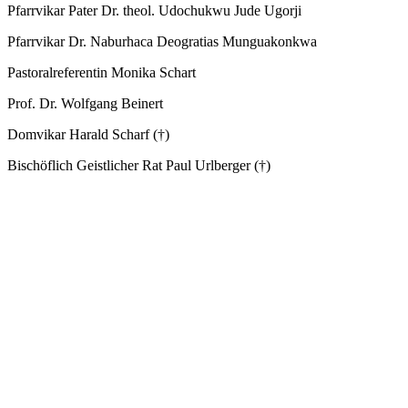
Pfarrvikar Pater Dr. theol.
Udochukwu Jude
Ugorji
Pfarrvikar Dr.
Naburhaca Deogratias
Munguakonkwa
Pastoralreferentin
Monika
Schart
Prof. Dr.
Wolfgang
Beinert
Domvikar
Harald
Scharf (†)
Bischöflich Geistlicher Rat
Paul
Urlberger (†)