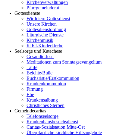
Kirchenverwaltungen
Pfarrgemeinderat
Gottesdienste
Wir feiern Gottesdienst
Unsere Kirchen
Gottesdienstordnung
Liturgische Dienste
Kirchenmusik
KIKI-Kinderkirche
Seelsorge und Katechese
Gesandte Jesu
Meditationen zum Sonntagsevangelium
Taufe
Beichte/Buße
Eucharistie/Erstkommunion
Krankenkommunion
Firmung
Ehe
Krankensalbung
Christliches Sterben
Gemeindecaritas
Telefonseelsorge
Krankenhausbesuchsdienst
Caritas-Sozialstation Mitte-Ost
Überpfarrliche kirchliche Hilfsangebote