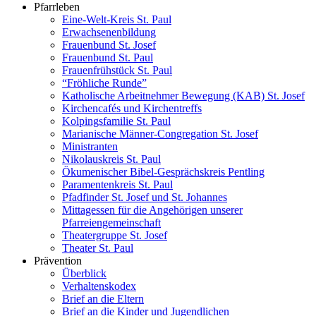
Pfarrleben
Eine-Welt-Kreis St. Paul
Erwachsenenbildung
Frauenbund St. Josef
Frauenbund St. Paul
Frauenfrühstück St. Paul
“Fröhliche Runde”
Katholische Arbeitnehmer Bewegung (KAB) St. Josef
Kirchencafés und Kirchentreffs
Kolpingsfamilie St. Paul
Marianische Männer-Congregation St. Josef
Ministranten
Nikolauskreis St. Paul
Ökumenischer Bibel-Gesprächskreis Pentling
Paramentenkreis St. Paul
Pfadfinder St. Josef und St. Johannes
Mittagessen für die Angehörigen unserer
Pfarreiengemeinschaft
Theatergruppe St. Josef
Theater St. Paul
Prävention
Überblick
Verhaltenskodex
Brief an die Eltern
Brief an die Kinder und Jugendlichen