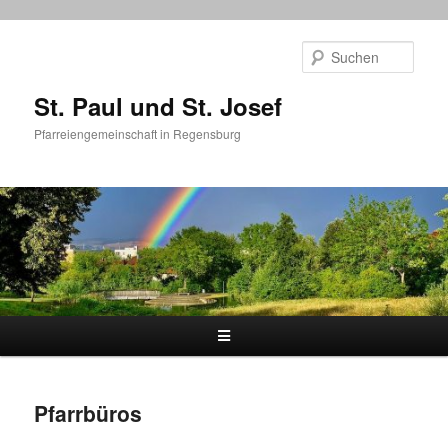
Zum
primären
Such
Inhalt
springen
St. Paul und St. Josef
Pfarreiengemeinschaft in Regensburg
Hauptmenü
Pfarrbüros