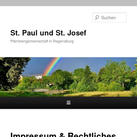
Zum
primären
Such
Inhalt
springen
St. Paul und St. Josef
Pfarreiengemeinschaft in Regensburg
Hauptmenü
Impressum & Rechtliches