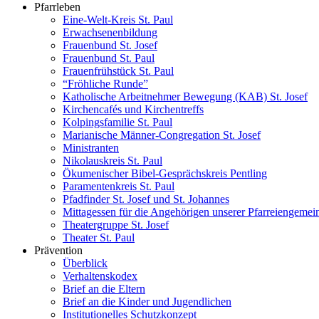
Pfarrleben
Eine-Welt-Kreis St. Paul
Erwachsenenbildung
Frauenbund St. Josef
Frauenbund St. Paul
Frauenfrühstück St. Paul
“Fröhliche Runde”
Katholische Arbeitnehmer Bewegung (KAB) St. Josef
Kirchencafés und Kirchentreffs
Kolpingsfamilie St. Paul
Marianische Männer-Congregation St. Josef
Ministranten
Nikolauskreis St. Paul
Ökumenischer Bibel-Gesprächskreis Pentling
Paramentenkreis St. Paul
Pfadfinder St. Josef und St. Johannes
Mittagessen für die Angehörigen unserer Pfarreiengemei
Theatergruppe St. Josef
Theater St. Paul
Prävention
Überblick
Verhaltenskodex
Brief an die Eltern
Brief an die Kinder und Jugendlichen
Institutionelles Schutzkonzept