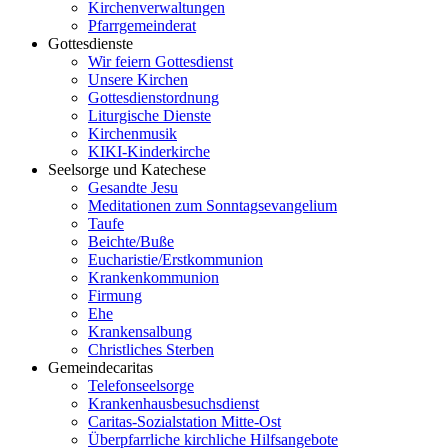
Kirchenverwaltungen
Pfarrgemeinderat
Gottesdienste
Wir feiern Gottesdienst
Unsere Kirchen
Gottesdienstordnung
Liturgische Dienste
Kirchenmusik
KIKI-Kinderkirche
Seelsorge und Katechese
Gesandte Jesu
Meditationen zum Sonntagsevangelium
Taufe
Beichte/Buße
Eucharistie/Erstkommunion
Krankenkommunion
Firmung
Ehe
Krankensalbung
Christliches Sterben
Gemeindecaritas
Telefonseelsorge
Krankenhausbesuchsdienst
Caritas-Sozialstation Mitte-Ost
Überpfarrliche kirchliche Hilfsangebote