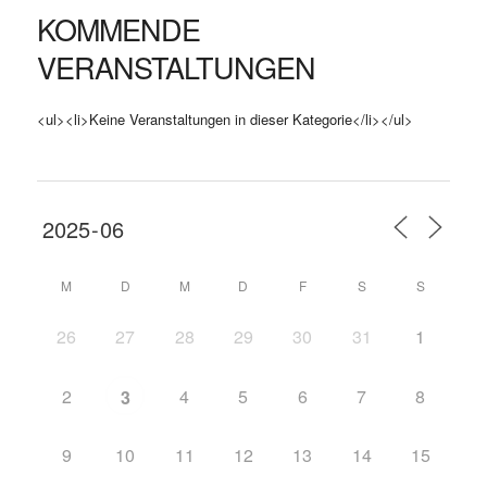
KOMMENDE
VERANSTALTUNGEN
<ul><li>Keine Veranstaltungen in dieser Kategorie</li></ul>
M
D
M
D
F
S
S
26
27
28
29
30
31
1
2
4
5
6
7
8
3
9
10
11
12
13
14
15