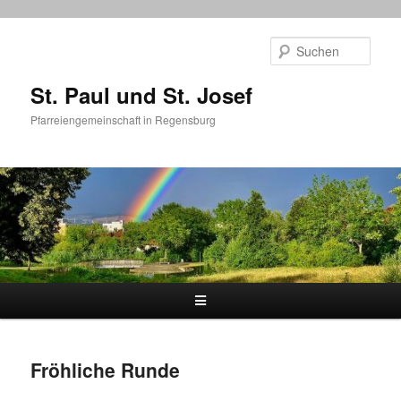
Zum
primären
Such
Inhalt
springen
St. Paul und St. Josef
Pfarreiengemeinschaft in Regensburg
Hauptmenü
Fröhliche Runde