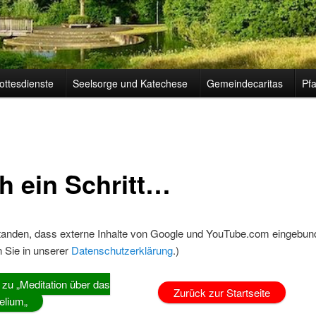
ottesdienste
Seelsorge und Katechese
Gemeindecaritas
Pfa
h ein Schritt…
standen, dass externe Inhalte von Google und YouTube.com eingebu
 Sie in unserer
Datenschutzerklärung
.)
 zu „Meditation über das
Zurück zur Startseite
elium„