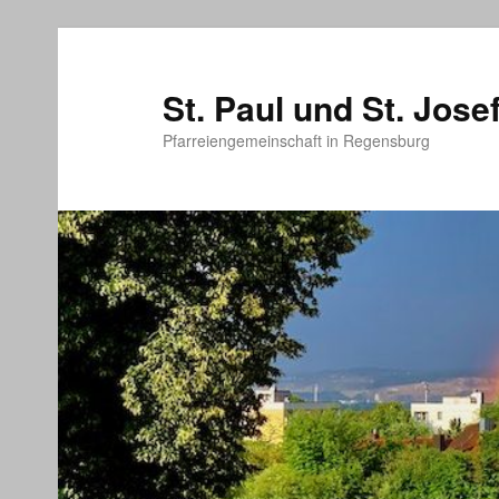
Zum
primären
Inhalt
St. Paul und St. Jose
springen
Pfarreiengemeinschaft in Regensburg