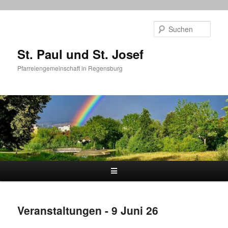
Zum
primären
Such
Inhalt
springen
St. Paul und St. Josef
Pfarreiengemeinschaft in Regensburg
Hauptmenü
Veranstaltungen - 9 Juni 26