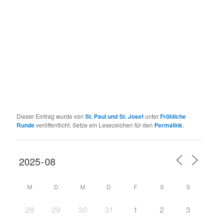
Dieser Eintrag wurde von
St. Paul und St. Josef
unter
Fröhliche
Runde
veröffentlicht. Setze ein Lesezeichen für den
Permalink
.
M
D
M
D
F
S
S
28
29
30
31
1
2
3